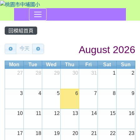
回模組首頁
Calendar
August 2026
今天
Mon
Tue
Wed
Thu
Fri
Sat
Sun
27
28
29
30
31
1
2
3
4
5
6
7
8
9
10
11
12
13
14
15
16
17
18
19
20
21
22
23