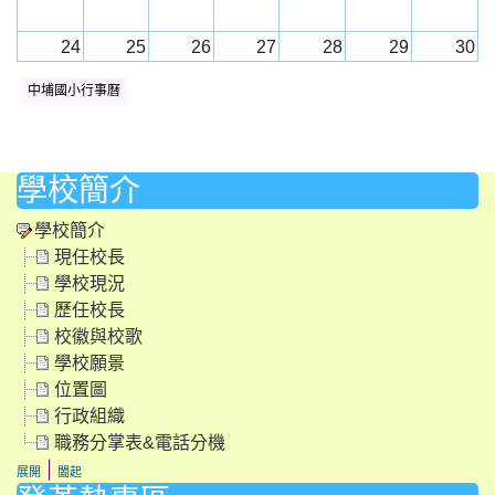
24
25
26
27
28
29
30
中埔國小行事曆
31
1
2
3
4
5
6
學校簡介
學校簡介
現任校長
學校現況
歷任校長
校徽與校歌
學校願景
位置圖
行政組織
職務分掌表&電話分機
|
展開
闔起