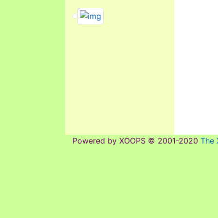
link to https://dengue.tn.edu.tw/Decre
link to https://dengue.tn.edu.t
Powered by XOOPS © 2001-2020
The 