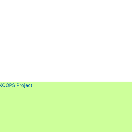
e.html \
w/Decree.html \
XOOPS Project