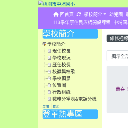
重新取得佈景設定
回首頁
學校簡介
幼兒園
113學年原住民族語開設課程
中埔國
學校簡介
維修通
學校簡介
現任校長
List 
學校現況
歷任校長
校徽與校歌
學校願景
位置圖
恭喜
行政組織
職務分掌表&電話分機
|
展開
闔起
登革熱專區
link to https://dengue.tn.edu.tw/Decree