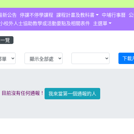
最新公告
停課不停學課程
課程計畫及教科書
中埔行事曆
公
小校外人士協助教學或活動要點及相關表件
主選單
報一覽
Repair
下載
！目前沒有任何通報！
我來當第一個通報的人
.html \