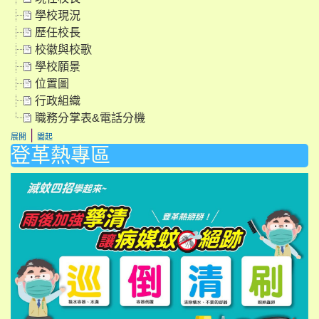
學校現況
歷任校長
校徽與校歌
學校願景
位置圖
行政組織
職務分掌表&電話分機
|
展開
闔起
登革熱專區
li