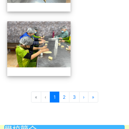
四年級戶外教學~20230117
(目前頁次)
下一頁
最後頁
«
‹
1
2
3
›
»