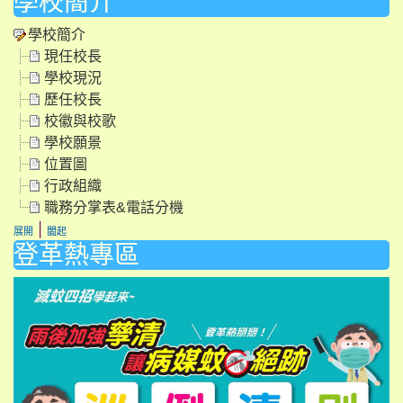
學校簡介
學校簡介
現任校長
學校現況
歷任校長
校徽與校歌
學校願景
位置圖
行政組織
職務分掌表&電話分機
|
展開
闔起
登革熱專區
li