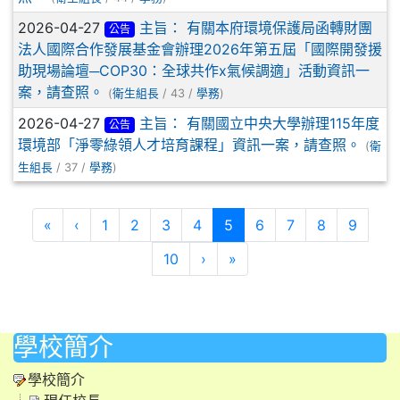
2026-04-27
主旨： 有關本府環境保護局函轉財團
公告
法人國際合作發展基金會辦理2026年第五屆「國際開發援
助現場論壇─COP30：全球共作x氣候調適」活動資訊一
案，請查照。
(
衛生組長
/ 43 /
學務
)
2026-04-27
主旨： 有關國立中央大學辦理115年度
公告
環境部「淨零綠領人才培育課程」資訊一案，請查照。
(
衛
生組長
/ 37 /
學務
)
第一頁
上一頁
(目前頁次)
«
‹
1
2
3
4
5
6
7
8
9
下一頁
最後頁
10
›
»
學校簡介
學校簡介