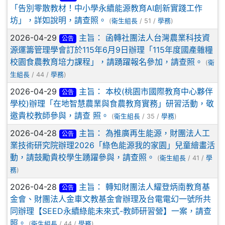
「告別零散教材！中小學永續能源教育AI創新實踐工作
坊」，詳如說明，請查照。
(
衛生組長
/ 51 /
學務
)
2026-04-29
主旨： 函轉社團法人台灣農業科技資
公告
源運籌管理學會訂於115年6月9日辦理「115年度國產雜糧
校園食農教育培力課程」，請踴躍報名參加，請查照。
(
衛
生組長
/ 44 /
學務
)
2026-04-29
主旨： 本校(桃園市國際教育中心夥伴
公告
學校)辦理「在地智慧農業與食農教育實務」研習活動，敬
邀貴校教師參與，請查 照。
(
衛生組長
/ 35 /
學務
)
2026-04-28
主旨： 為推廣再生能源，財團法人工
公告
業技術研究院辦理2026「綠色能源我的家園」兒童繪畫活
動，請鼓勵貴校學生踴躍參與，請查照。
(
衛生組長
/ 41 /
學
務
)
2026-04-28
主旨： 轉知財團法人耀登炳南教育基
公告
金會、財團法人金車文教基金會辦理及台電電幻一號所共
同辦理【SEED永續綠能未來式-教師研習營】一案，請查
照。
(
衛生組長
/ 44 /
學務
)