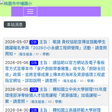
本站消息
文章列表
2026-05-07
主旨： 敬請 貴校協助宣傳並鼓勵學生
公告
踴躍報名參與「2026小小永續工程師營隊」活動，請查照
周知。
(
衛生組長
/ 61 /
學務
)
2026-05-06
主旨： 請協助以官方網站及電子看板
公告
等方式宣導本市「家戶廚餘禁養豬隻」政令及「廚餘全回
收」政策，並將宣導成果上傳本府海岸及資源循環工程處
指定網址，詳如說明，請查照。
(
衛生組長
/ 45 /
學務
)
2026-05-05
主旨： 轉知國立中央大學辦理115年度
公告
環境部淨零綠領人才培育課程「資源循環」加值課程一
案，請查照。
(
衛生組長
/ 46 /
學務
)
2026-04-30
主旨： 轉知國立高雄師範大學辦理
公告