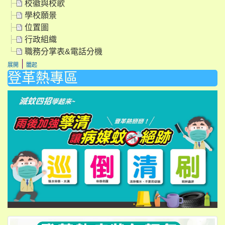
校徽與校歌
學校願景
位置圖
行政組織
職務分掌表&電話分機
|
展開
闔起
登革熱專區
li
li