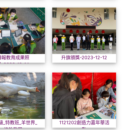
讀報教育成果照片-2023-12-14
升旗頒獎
讀報教育成果照
升旗頒獎-2023-12-12
-2023-12-14
低年級_特教班_羊世界_校外教學
112
級_特教班_羊世界_
1121202創造力嘉年華活
校外教學
動