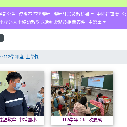
最新公告
停課不停學課程
課程計畫及教科書
中埔行事曆
公
小校外人士協助教學或活動要點及相關表件
主選單
表
-112學年度-上學期
列表
國小雙語教學-中埔國小
112學
雙語教學-中埔國小
112學年ICRT收聽成
.html \
果-2013-12-22