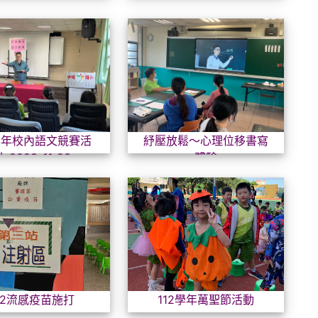
112學年校內語文競賽活動-2023-11-23
紓壓放
2學年校內語文競賽活
紓壓放鬆～心理位移書寫
-2023-11-23
體驗
112流感疫苗施打
112
12流感疫苗施打
112學年萬聖節活動