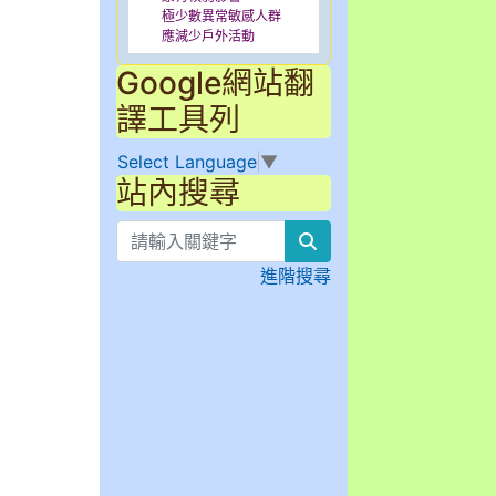
極少數異常敏感人群
應減少戶外活動
Christmas activities-2023-12-22
Google網站翻
譯工具列
Select Language
▼
站內搜尋
search
進階搜尋
學年英語歌謠暨讀者劇場比賽以及成果發表會