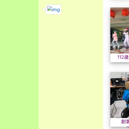
link to https://dengue.tn.edu.tw/Decre
link to https://dengue.tn.edu.t
112
創
作