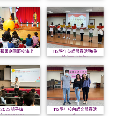
2023蘋果劇團蒞校演出
112
23蘋果劇團蒞校演出
112學年英語競賽活動(歌
謠和讀者劇場)
2023親子講座-20231021
112
2023親子講
112學年校內語文競賽活
座-20231021
動