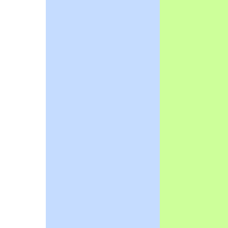
鬆～心理位移書寫體驗
學年萬聖節活動