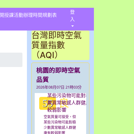
登
開授課活動辦理時間規劃表
入
台灣即時空氣
質量指數
（AQI）
桃園的即時空氣
年ICRT收聽成果-2013-12-22
品質
2026年08月07日 21時03分
良
55
空氣質量可接受，但
某些污染物可能對極
少數異常敏感人群健
康有較弱影響