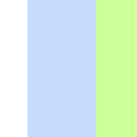
學年英語競賽活動(歌謠和讀者劇場)
學年校內語文競賽活動