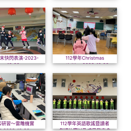
e.html \
w/Decree.html \
112歲末快閃表演-2023-12-22
112學年
歲末快閃表演-2023-
112學年Christmas
12-22
activities-2023-12-22
創客研習～雷雕機實作-2023-12-20
112
客研習～雷雕機實
112學年英語歌謠暨讀者
-2023-12-20
劇場比賽以及成果發表會