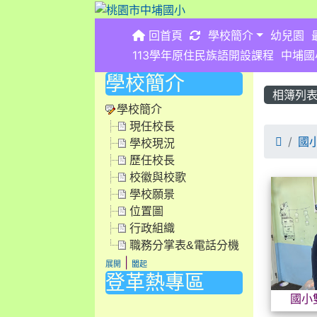
重新取得佈景設定
回首頁
學校簡介
幼兒園
113學年原住民族語開設課程
中埔國
學校簡介
相簿列
學校簡介
現任校長

國小
學校現況
歷任校長
相簿
校徽與校歌
學校願景
位置圖
行政組織
職務分掌表&電話分機
|
展開
闔起
登革熱專區
國小
link to https://dengue.tn.edu.tw/Decree