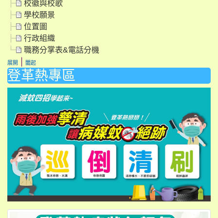
校徽與校歌
學校願景
位置圖
行政組織
職務分掌表&電話分機
|
展開
闔起
登革熱專區
li
li