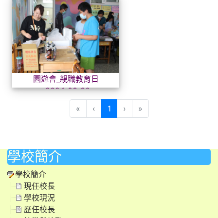
園遊會_親職教育日_2024_03
園遊會_親職教育日
_2024_03_30
(目前頁次)
«
‹
1
›
»
學校簡介
學校簡介
現任校長
學校現況
歷任校長