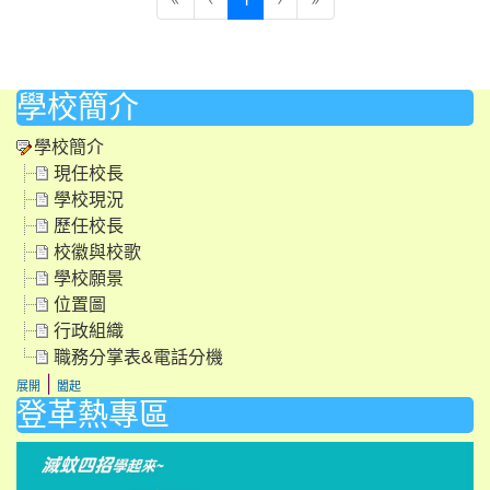
學校簡介
學校簡介
現任校長
學校現況
歷任校長
校徽與校歌
學校願景
位置圖
行政組織
職務分掌表&電話分機
|
展開
闔起
登革熱專區
li