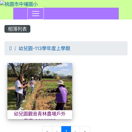
相簿列表

幼兒園-113學年度上學期
相簿列表
幼兒園觀音青林農場戶外教育-2
幼兒園觀音青林農場戶外
教育-20141129
(目前頁次)
«
‹
1
›
»