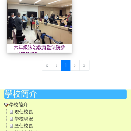
六年級法治教育暨法院參訪體驗活
六年級法治教育暨法院參
訪體驗活動-20250114
(目前頁次)
«
‹
1
›
»
學校簡介
學校簡介
現任校長
學校現況
歷任校長