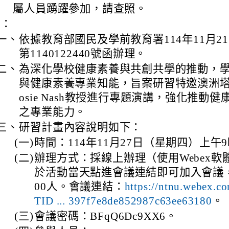
屬人員踴躍參加，請查照。
e.html \
w/Decree.html \
明：
一、
依據教育部國民及學前教育署114年11月2
第1140122440號函辦理。
二、
為深化學校健康素養與共創共學的推動，
與健康素養專業知能，旨案研習特邀澳洲塔
osie Nash教授進行專題演講，強化推動
之專業能力。
三、
研習計畫內容說明如下：
(一)
時間：114年11月27日（星期四）上午9
(二)
辦理方式：採線上辦理（使用Webex軟
於活動當天點進會議連結即可加入會議，
00人。會議連結：
https://ntnu.webex.c
TID ... 397f7e8de852987c63ee63180
。
(三)
會議密碼：BFqQ6Dc9XX6。