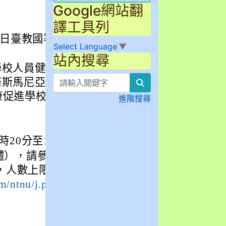
Google網站翻
譯工具列
1日臺教國署體字
Select Language
▼
站內搜尋
學校人員健康促進
斯馬尼亞大學R
search
健康促進學校人員
進階搜尋
時20分至12時。
體），請參與者
人數上限為1,0
om/ntnu/j.php?M