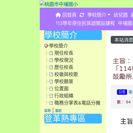
重新取得佈景設定
回首頁
學校簡介
幼兒園
113學年原住民族語開設課程
中埔國
學校簡介
本站消
學校簡介
現任校長
學校現況
主旨：
歷任校長
「11
校徽與校歌
鼓勵所
學校願景
位置圖
公告
衛
行政組織
數： 64
職務分掌表&電話分機
|
展開
闔起
登革熱專區
主
link to https://dengue.tn.edu.tw/Decree