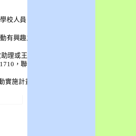
子學校人員。
推動有興趣之學校
妏助理或王彥驊助
9-1710，聯絡信
動實施計畫」1