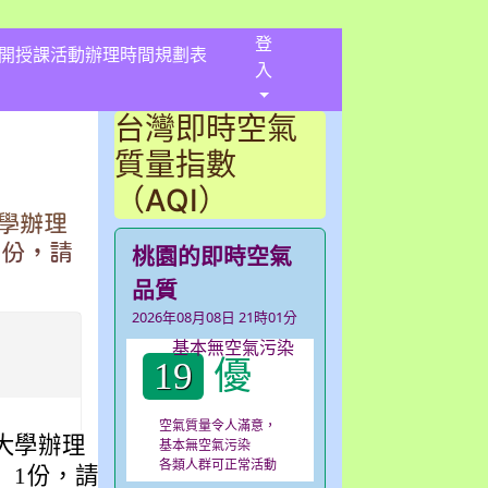
登
開授課活動辦理時間規劃表
入
台灣即時空氣
質量指數
（AQI）
學辦理
1份，請
桃園的即時空氣
品質
2026年08月08日 21時01分
優
19
空氣質量令人滿意，
學辦理「114
基本無空氣污染
各類人群可正常活動
」1份，請鼓勵所