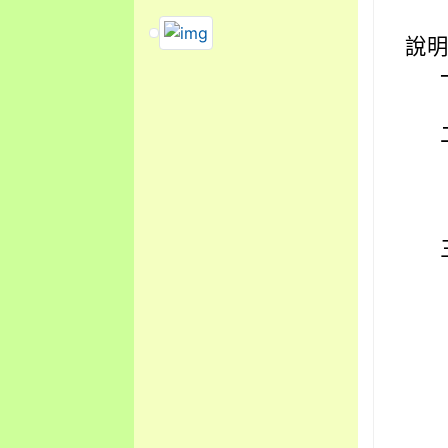
link to https://dengue.tn.edu.tw/Decre
link to https://dengue.tn.edu.t
說