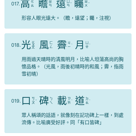
高
瞻
遠
矚
ㄍ
ㄓ
ㄩ
ㄓ
017.
ˇ
ˇ
ㄠ
ㄢ
ㄢ
ㄨ
形容人眼光遠大。（瞻，遠望；矚，注視）
光
風
霽
月
ㄍ
ㄈ
ㄐ
ㄩ
018.
ㄨ
ˋ
ˋ
ㄥ
ㄧ
ㄝ
ㄤ
用雨過天晴時的清風明月，比喻人坦蕩高尚的胸
懷品格。（光風，雨後初晴時的和風；霽，指雨
雪初晴）
口
碑
載
道
ㄎ
ㄅ
ㄗ
ㄉ
019.
ˇ
ˋ
ˋ
ㄡ
ㄟ
ㄞ
ㄠ
眾人稱頌的話語，就像刻在記功碑上一樣，到處
流傳。比喻廣受好評。同「有口皆碑」