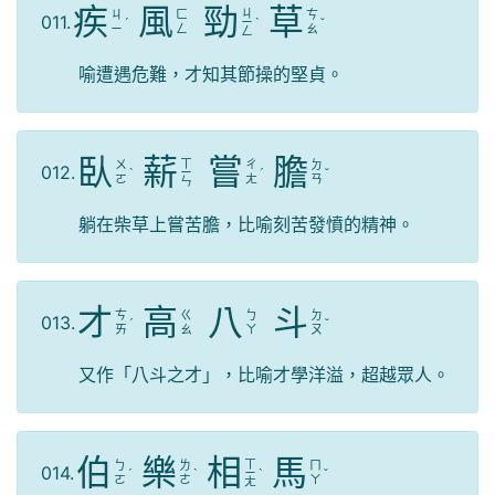
疾
風
勁
草
ㄐ
ㄐ
ㄈ
ㄘ
011.
ˊ
ㄧ
ˋ
ˇ
ㄧ
ㄥ
ㄠ
ㄥ
喻遭遇危難，才知其節操的堅貞。
臥
薪
嘗
膽
ㄒ
ㄨ
ㄔ
ㄉ
012.
ˋ
ㄧ
ˊ
ˇ
ㄛ
ㄤ
ㄢ
ㄣ
躺在柴草上嘗苦膽，比喻刻苦發憤的精神。
才
高
八
斗
ㄘ
ㄍ
ㄅ
ㄉ
013.
ˊ
ˇ
ㄞ
ㄠ
ㄚ
ㄡ
又作「八斗之才」，比喻才學洋溢，超越眾人。
伯
樂
相
馬
ㄒ
ㄅ
ㄌ
ㄇ
014.
ˊ
ˋ
ㄧ
ˋ
ˇ
ㄛ
ㄜ
ㄚ
ㄤ