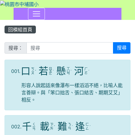
回模組首頁
搜尋：
搜尋
口
若
懸
河
ㄖ
ㄒ
ㄎ
ㄏ
001.
ˇ
ㄨ
ˋ
ㄩ
ˊ
ˊ
ㄡ
ㄜ
ㄛ
ㄢ
形容人說起話來像瀑布一樣滔滔不絕，比喻人能
言善辯。與「笨口拙舌、張口結舌、期期艾艾」
相反。
千
載
難
逢
ㄑ
ㄗ
ㄋ
ㄈ
002.
ㄧ
ˇ
ˊ
ˊ
ㄞ
ㄢ
ㄥ
ㄢ