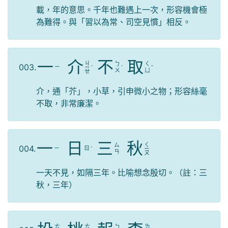
載，年的意思。千年也難遇上一次，形容機會極
為難得。與「習以為常、司空見慣」相反。
一
介
不
取
ㄐ
ㄅ
ㄑ
003.
ㄧ
ㄧ
ˋ
ˋ
ˇ
ㄨ
ㄩ
ㄝ
介，通「芥」，小草，引申微小之物；形容絲毫
不取，非常廉潔。
一
日
三
秋
ㄑ
ㄙ
004.
ㄧ
ㄖ
ˋ
ㄧ
ㄢ
ㄡ
一天不見，如隔三年。比喻想念殷切。（註：三
秋，三年）
ㄊ
ㄊ
ㄅ
ㄌ