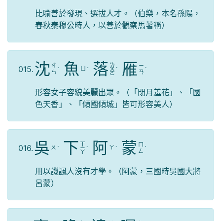
比喻善於發現、選拔人才。（伯樂，本名孫陽，
春秋秦穆公時人，以善於觀察馬著稱）
沈
魚
落
雁
ㄌ
ㄔ
ㄧ
015.
ㄩ
ˊ
ˊ
ㄨ
ˋ
ˋ
ㄣ
ㄢ
ㄛ
形容女子容貌美麗出眾。（「閉月羞花」、「國
色天香」、「傾國傾城」皆可形容美人）
吳
下
阿
蒙
ㄒ
ㄇ
016.
ㄨ
ㄚ
ˊ
ㄧ
ˋ
ˋ
ˊ
ㄥ
ㄚ
用以譏諷人沒有才學。（阿蒙，三國時吳國大將
呂蒙）