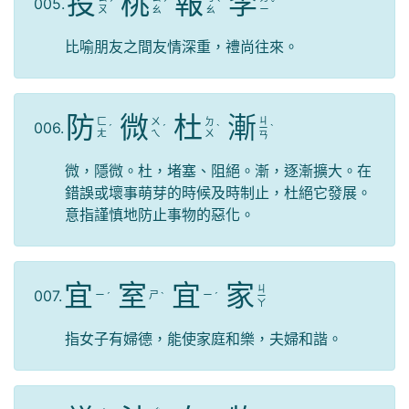
投
桃
報
李
005.
ˊ
ˊ
ˋ
ˇ
ㄡ
ㄠ
ㄠ
ㄧ
比喻朋友之間友情深重，禮尚往來。
防
微
杜
漸
ㄐ
ㄈ
ㄨ
ㄉ
006.
ˊ
ˊ
ˋ
ㄧ
ˋ
ㄤ
ㄟ
ㄨ
ㄢ
微，隱微。杜，堵塞、阻絕。漸，逐漸擴大。在
錯誤或壞事萌芽的時候及時制止，杜絕它發展。
意指謹慎地防止事物的惡化。
宜
室
宜
家
ㄐ
007.
ㄧ
ㄕ
ㄧ
ˊ
ˋ
ˊ
ㄧ
ㄚ
指女子有婦德，能使家庭和樂，夫婦和諧。