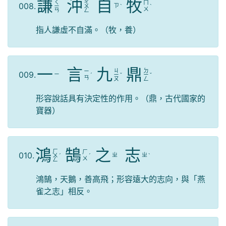
謙
沖
自
牧
ㄑ
ㄔ
ㄇ
008.
ㄗ
ㄧ
ㄨ
ˋ
ˋ
ㄨ
ㄢ
ㄥ
指人謙虛不自滿。（牧，養）
一
言
九
鼎
ㄐ
ㄉ
ㄧ
009.
ㄧ
ˊ
ㄧ
ˇ
ㄧ
ˇ
ㄢ
ㄡ
ㄥ
形容說話具有決定性的作用。（鼎，古代國家的
寶器）
鴻
鵠
之
志
ㄏ
ㄏ
010.
ㄓ
ㄓ
ㄨ
ˊ
ˊ
ˋ
ㄨ
ㄥ
鴻鵠，天鵝，善高飛；形容遠大的志向，與「燕
雀之志」相反。