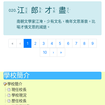
江
郎
才
盡
ㄐ
ㄐ
ㄌ
ㄘ
020.
ㄧ
ˊ
ˊ
ㄧ
ˋ
ㄤ
ㄞ
ㄤ
ㄣ
南朝文學家江淹，少有文名，晚年文思漸衰。比
喻才情文思的減退。
(目前頁次)
«
‹
1
2
3
4
5
6
7
8
9
下一頁
最後頁
10
›
»
學校簡介
學校簡介
現任校長
學校現況
歷任校長