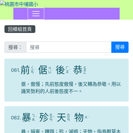
回模組首頁
搜尋：
搜尋
前
倨
後
恭
ㄑ
ㄍ
ㄐ
ㄏ
061.
ㄧ
ˊ
ˋ
ˋ
ㄨ
ㄩ
ㄡ
ㄢ
ㄥ
倨，傲慢；先前態度傲慢，後又轉為恭敬。用以
譏笑勢利的人前後態度不一。
暴
殄
天
物
ㄊ
ㄊ
ㄅ
062.
ㄨ
ˋ
ㄧ
ˇ
ㄧ
ˋ
ㄠ
ㄢ
ㄢ
暴，損害、糟蹋；殄，滅絕；天物，指鳥獸草木