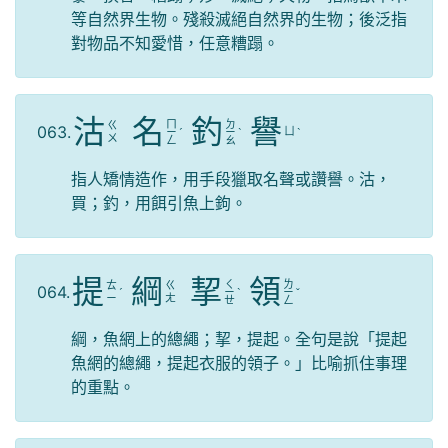
等自然界生物。殘殺滅絕自然界的生物；後泛指
對物品不知愛惜，任意糟蹋。
沽
名
釣
譽
ㄇ
ㄉ
ㄍ
063.
ㄩ
ㄧ
ˊ
ㄧ
ˋ
ˋ
ㄨ
ㄥ
ㄠ
指人矯情造作，用手段獵取名聲或讚譽。沽，
買；釣，用餌引魚上鉤。
提
綱
挈
領
ㄑ
ㄌ
ㄊ
ㄍ
064.
ˊ
ㄧ
ˋ
ㄧ
ˇ
ㄧ
ㄤ
ㄝ
ㄥ
綱，魚網上的總繩；挈，提起。全句是說「提起
魚網的總繩，提起衣服的領子。」比喻抓住事理
的重點。