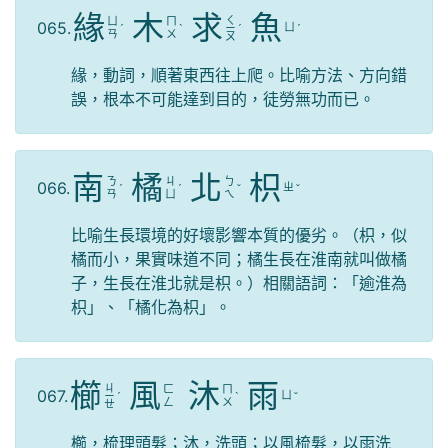
緣
木
求
魚
ㄑ
ㄩ
ㄇ
065.
ㄩ
ˊ
ˋ
ㄧ
ˊ
ˊ
ㄢ
ㄨ
ㄡ
緣，動詞，順著東西往上爬。比喻方法、方向錯
誤，根本不可能達到目的，徒勞無功而已。
南
橘
北
枳
ㄋ
ㄐ
ㄅ
066.
ㄓ
ˊ
ˊ
ˇ
ˇ
ㄢ
ㄩ
ㄟ
比喻生長環境的好壞影響本質的優劣。（枳，似
橘而小，果實味道不同；橘生長在淮南就叫做橘
子，生長在淮北就是枳。）相關語詞：「逾淮為
枳」、「橘化為枳」。
櫛
風
沐
雨
ㄐ
ㄈ
ㄇ
067.
ㄩ
ㄧ
ˊ
ˋ
ˇ
ㄥ
ㄨ
ㄝ
櫛，梳理頭髮；沐，洗頭；以風梳髮，以雨洗