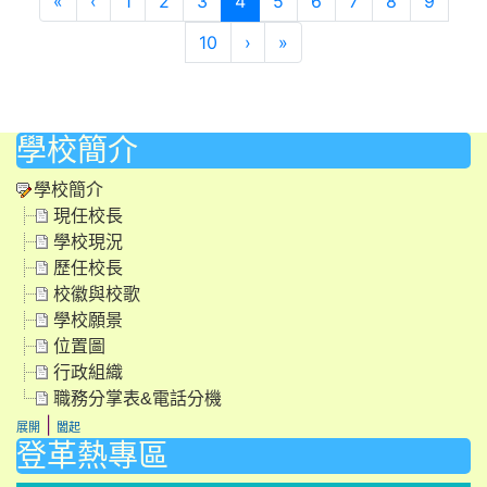
«
‹
1
2
3
4
5
6
7
8
9
下一頁
最後頁
10
›
»
學校簡介
學校簡介
現任校長
學校現況
歷任校長
校徽與校歌
學校願景
位置圖
行政組織
職務分掌表&電話分機
|
展開
闔起
登革熱專區