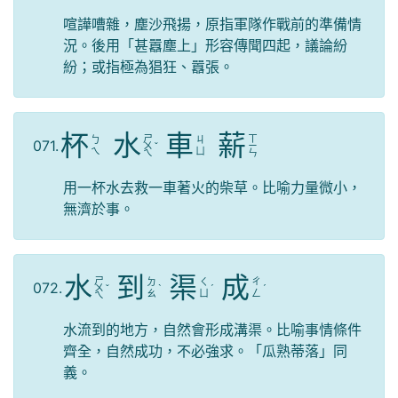
喧譁嘈雜，塵沙飛揚，原指軍隊作戰前的準備情
況。後用「甚囂塵上」形容傳聞四起，議論紛
紛；或指極為猖狂、囂張。
杯
水
車
薪
ㄕ
ㄒ
ㄅ
ㄐ
071.
ㄨ
ˇ
ㄧ
ㄟ
ㄩ
ㄟ
ㄣ
用一杯水去救一車著火的柴草。比喻力量微小，
無濟於事。
水
到
渠
成
ㄕ
ㄉ
ㄑ
ㄔ
072.
ㄨ
ˇ
ˋ
ˊ
ˊ
ㄠ
ㄩ
ㄥ
ㄟ
水流到的地方，自然會形成溝渠。比喻事情條件
齊全，自然成功，不必強求。「瓜熟蒂落」同
義。