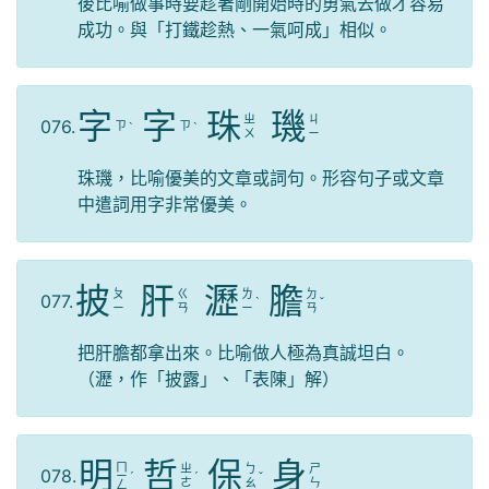
後比喻做事時要趁著剛開始時的勇氣去做才容易
成功。與「打鐵趁熱、一氣呵成」相似。
字
字
珠
璣
ㄓ
ㄐ
076.
ㄗ
ㄗ
ˋ
ˋ
ㄨ
ㄧ
珠璣，比喻優美的文章或詞句。形容句子或文章
中遣詞用字非常優美。
披
肝
瀝
膽
ㄆ
ㄍ
ㄌ
ㄉ
077.
ˋ
ˇ
ㄧ
ㄢ
ㄧ
ㄢ
把肝膽都拿出來。比喻做人極為真誠坦白。
（瀝，作「披露」、「表陳」解）
明
哲
保
身
ㄇ
ㄓ
ㄅ
ㄕ
078.
ㄧ
ˊ
ˊ
ˇ
ㄜ
ㄠ
ㄣ
ㄥ