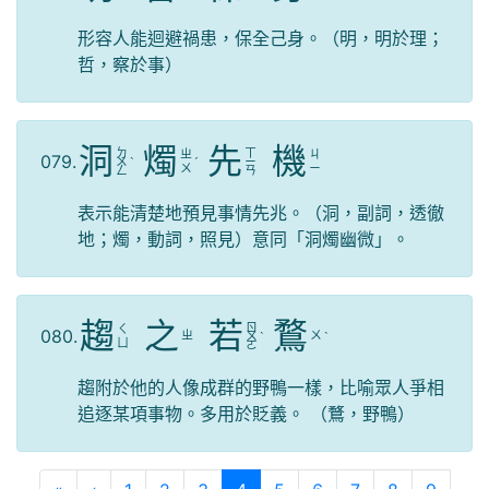
形容人能迴避禍患，保全己身。（明，明於理；
哲，察於事）
洞
燭
先
機
ㄉ
ㄒ
ㄓ
ㄐ
079.
ㄨ
ˋ
ˊ
ㄧ
ㄨ
ㄧ
ㄥ
ㄢ
表示能清楚地預見事情先兆。（洞，副詞，透徹
地；燭，動詞，照見）意同「洞燭幽微」。
趨
之
若
鶩
ㄖ
ㄑ
080.
ㄓ
ㄨ
ㄨ
ˋ
ˋ
ㄩ
ㄛ
趨附於他的人像成群的野鴨一樣，比喻眾人爭相
追逐某項事物。多用於貶義。 （鶩，野鴨）
第一頁
上一頁
(目前頁次)