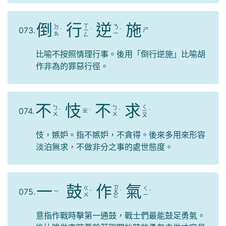
倒
行
逆
施
ㄒ
ㄉ
ㄋ
073.
ㄕ
ˋ
ㄧ
ˊ
ˋ
ㄠ
ㄧ
ㄥ
比喻不按照情理行事。後用「倒行逆施」比喻胡
作非為的罪惡行徑。
不
忮
不
求
ㄑ
ㄅ
ㄅ
074.
ㄓ
ˋ
ˋ
ˋ
ㄧ
ˊ
ㄨ
ㄨ
ㄡ
忮，嫉妒。指不嫉妒，不貪得。後來多用來形容
淡泊無求，不做非分之事的處世態度。
一
鼓
作
氣
ㄗ
ㄍ
ㄑ
075.
ㄧ
ˇ
ㄨ
ˋ
ˋ
ㄨ
ㄧ
ㄛ
意指作戰時擊第一通鼓，戰士們最能鼓足勇氣。